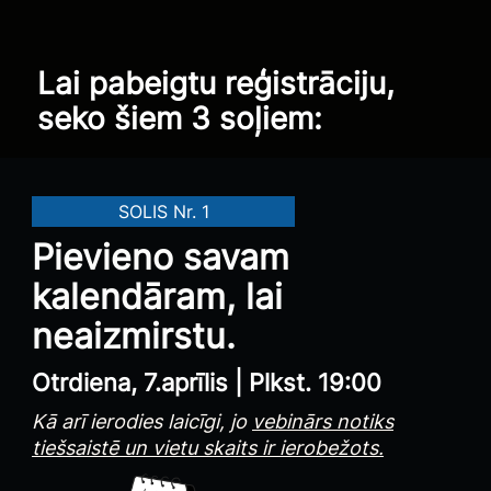
Lai pabeigtu reģistrāciju,
seko šiem 3 soļiem:
SOLIS Nr. 1
Pievieno savam
kalendāram, lai
neaizmirstu.
Otrdiena, 7.aprīlis | Plkst. 19:00
Kā arī ierodies laicīgi, jo
vebinārs notiks
tiešsaistē un vietu skaits ir ierobežots.