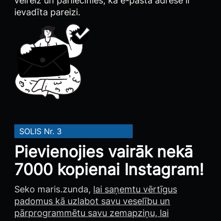
vēlreiz un pārliecinies, ka e-pasta adrese ir
ievadīta pareizi.
SOLIS Nr. 3
Pievienojies vairāk nekā
7000 kopienai Instagram!
Seko maris.zunda,
lai saņemtu vērtīgus
padomus kā uzlabot savu veselību un
pārprogrammētu savu zemapziņu, lai