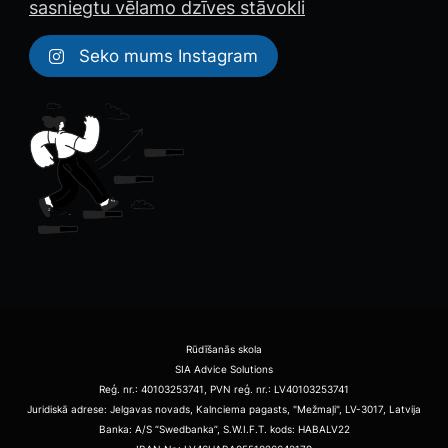
sasniegtu vēlamo dzīves stāvokli
Seko mums Instagram
Rūdīšanās skola
SIA Advice Solutions
Reģ. nr.: 40103253741, PVN reģ. nr.: LV40103253741
​Juridiskā adrese: Jelgavas novads, Kalnciema pagasts, "Mežmaļi", LV-3017, Latvija
Banka: A/S “Swedbanka”, S.W.I.F.T. kods: HABALV22