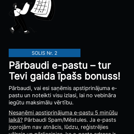
SOLIS Nr. 2
Pārbaudi e-pastu – tur
Tevi gaida īpašs bonuss!
Pārbaudi, vai esi saņēmis apstiprinājuma e-
pastu un noteikti visu izlasi, lai no vebināra
iegūtu maksimālu vērtību.
Nesaņēmi apstiprinājuma e-pastu 5 minūšu
laikā?
Pārbaudi Spam/Mēstules. Ja e-pasts
joprojām nav atnācis, lūdzu, reģistrējies